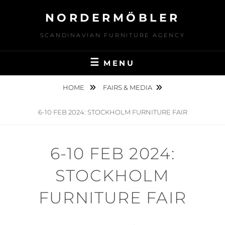
Skip
NORDERMÖBLER
to
content
SCANDINAVIAN FURNITURE AGENCY
MENU
HOME
FAIRS & MEDIA
6-10 FEB 2024: STOCKHOLM FURNITURE FAIR
6-10 FEB 2024:
STOCKHOLM
FURNITURE FAIR