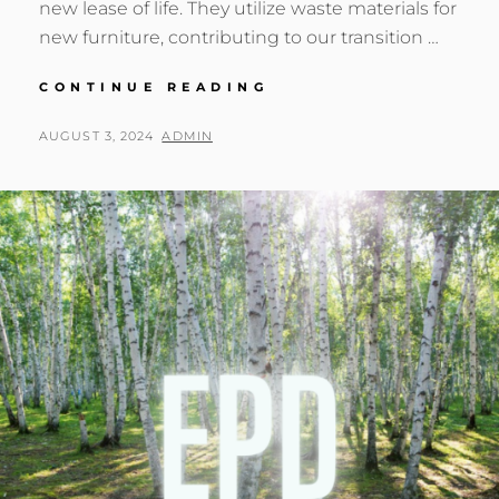
new lease of life. They utilize waste materials for
new furniture, contributing to our transition …
MUNICIPALITY
CONTINUE READING
AWARD
FOR
POSTED
BY
AUGUST 3, 2024
ADMIN
BALZAR
ON
BESKOW