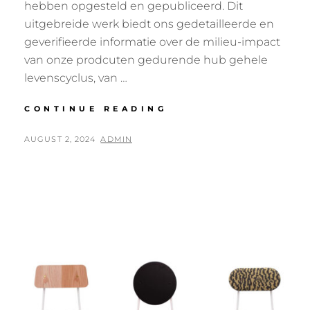
hebben opgesteld en gepubliceerd. Dit
uitgebreide werk biedt ons gedetailleerde en
geverifieerde informatie over de milieu-impact
van onze prodcuten gedurende hub gehele
levenscyclus, van …
EPD
CONTINUE READING
DECLARATIONS
BIJ
POSTED
BY
AUGUST 2, 2024
ADMIN
LUNDBERGS
ON
MÖBLER