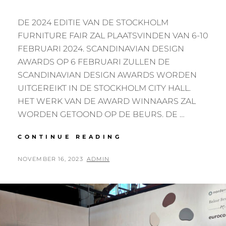
DE 2024 EDITIE VAN DE STOCKHOLM
FURNITURE FAIR ZAL PLAATSVINDEN VAN 6-10
FEBRUARI 2024. SCANDINAVIAN DESIGN
AWARDS OP 6 FEBRUARI ZULLEN DE
SCANDINAVIAN DESIGN AWARDS WORDEN
UITGEREIKT IN DE STOCKHOLM CITY HALL.
HET WERK VAN DE AWARD WINNAARS ZAL
WORDEN GETOOND OP DE BEURS. DE …
6-
CONTINUE READING
10
FEB
POSTED
BY
NOVEMBER 16, 2023
ADMIN
2024:
ON
STOCKHOLM
FURNITURE
FAIR