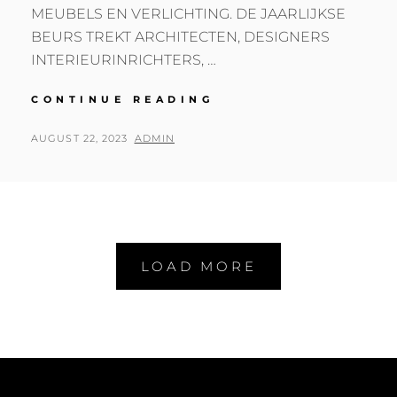
MEUBELS EN VERLICHTING. DE JAARLIJKSE
BEURS TREKT ARCHITECTEN, DESIGNERS
INTERIEURINRICHTERS, …
SAVE
CONTINUE READING
THE
DATE:
POSTED
BY
AUGUST 22, 2023
ADMIN
2024
ON
STOCKHOLM
FURNITURE
FAIR:
6-
10
FEB
LOAD MORE