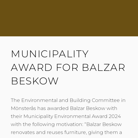
MUNICIPALITY
AWARD FOR BALZAR
BESKOW
The Environmental and Building Committee in
Mönsterås has awarded Balzar Beskow with
their Municipality Environmental Award 2024
with the following motivation: “Balzar Beskow
renovates and reuses furniture, giving them a