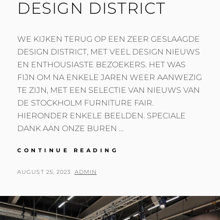
DESIGN DISTRICT
WE KIJKEN TERUG OP EEN ZEER GESLAAGDE
DESIGN DISTRICT, MET VEEL DESIGN NIEUWS
EN ENTHOUSIASTE BEZOEKERS. HET WAS
FIJN OM NA ENKELE JAREN WEER AANWEZIG
TE ZIJN, MET EEN SELECTIE VAN NIEUWS VAN
DE STOCKHOLM FURNITURE FAIR.
HIERONDER ENKELE BEELDEN. SPECIALE
DANK AAN ONZE BUREN …
GESLAAGDE
CONTINUE READING
2023
DESIGN
POSTED
BY
AUGUST 25, 2023
ADMIN
DISTRICT
ON