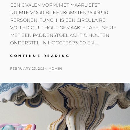
EEN OVALEN VORM, MET MAARLIEFST
RUIMTE VOOR BIJEENKOMSTEN VOOR 10
PERSONEN. FUNGHI IS EEN CIRCULAIRE,
VOLLEDIG UIT HOUT GEMAAKTE TAFEL SERIE
MET EEN PADDENSTOEL ACHTIG HOUTEN
ONDERSTEL, IN HOOGTES 73, 90 EN …
FUNGHI
CONTINUE READING
NU
OOK
POSTED
BY
FEBRUARY 23, 2024
ADMIN
OVAAL
ON