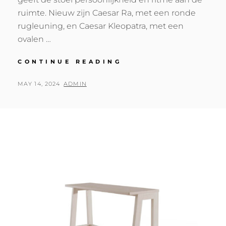
ruimte. Nieuw zijn Caesar Ra, met een ronde
rugleuning, en Caesar Kleopatra, met een
ovalen …
NIEUWE
CONTINUE READING
CAESARS!
POSTED
BY
MAY 14, 2024
ADMIN
ON