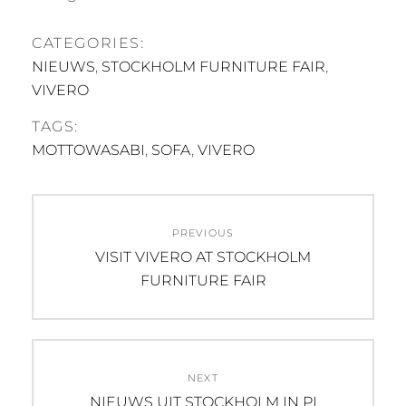
CATEGORIES:
NIEUWS
,
STOCKHOLM FURNITURE FAIR
,
VIVERO
TAGS:
MOTTOWASABI
,
SOFA
,
VIVERO
Post
PREVIOUS
navigation
Previous
VISIT VIVERO AT STOCKHOLM
post:
FURNITURE FAIR
NEXT
Next
NIEUWS UIT STOCKHOLM IN PI