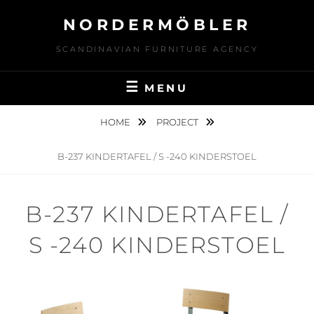
Skip
NORDERMÖBLER
to
content
SCANDINAVIAN FURNITURE AGENCY
MENU
HOME
PROJECT
B-237 KINDERTAFEL / S -240 KINDERSTOEL
B-237 KINDERTAFEL /
S -240 KINDERSTOEL