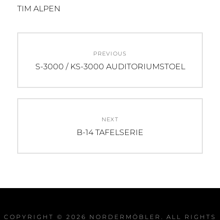
TIM ALPEN
Post
PREVIOUS
navigation
Previous
S-3000 / KS-3000 AUDITORIUMSTOEL
post:
NEXT
Next
B-14 TAFELSERIE
post:
COPYRIGHT © 2026
NORDERMÖBLER
. ALL RIGHTS