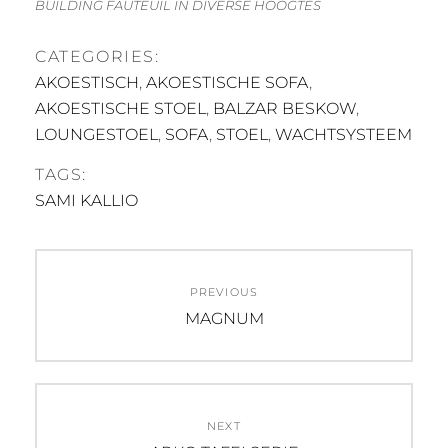
BUILDING FAUTEUIL IN DIVERSE HOOGTES
CATEGORIES:
AKOESTISCH
,
AKOESTISCHE SOFA
,
AKOESTISCHE STOEL
,
BALZAR BESKOW
,
LOUNGESTOEL
,
SOFA
,
STOEL
,
WACHTSYSTEEM
TAGS:
SAMI KALLIO
Post
PREVIOUS
navigation
Previous
MAGNUM
post:
NEXT