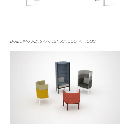
BUILDING 3-ZITS AKOESTISCHE SOFA, HOOG