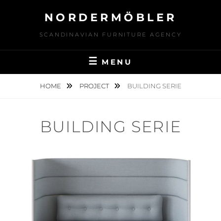
Skip
NORDERMÖBLER
to
content
SCANDINAVIAN FURNITURE AGENCY
MENU
HOME
PROJECT
BUILDING SERIE
BUILDING SERIE