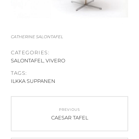
CATHERINE SALONTAFEL
CATEGORIES:
SALONTAFEL
,
VIVERO
TAGS:
ILKKA SUPPANEN
Post
PREVIOUS
navigation
Previous
CAESAR TAFEL
post: