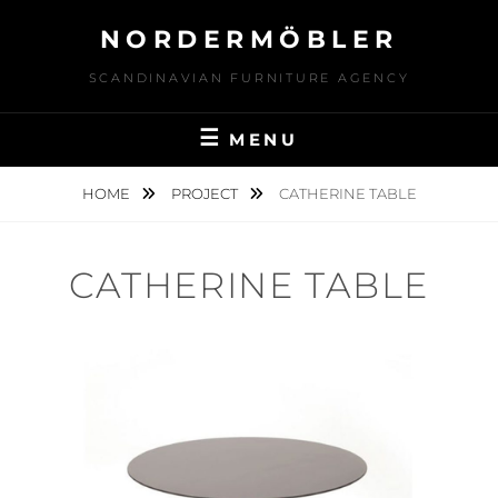
Skip
NORDERMÖBLER
to
content
SCANDINAVIAN FURNITURE AGENCY
MENU
HOME
PROJECT
CATHERINE TABLE
CATHERINE TABLE