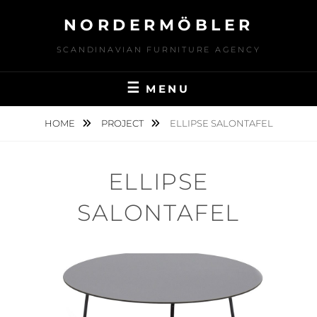
Skip
NORDERMÖBLER
to
content
SCANDINAVIAN FURNITURE AGENCY
MENU
HOME
PROJECT
ELLIPSE SALONTAFEL
ELLIPSE
SALONTAFEL