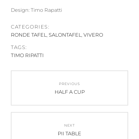
Design: Timo Rapatti
CATEGORIES:
RONDE TAFEL
,
SALONTAFEL
,
VIVERO
TAGS:
TIMO RIPATTI
Post
PREVIOUS
navigation
Previous
HALF A CUP
post:
NEXT
Next
PII TABLE