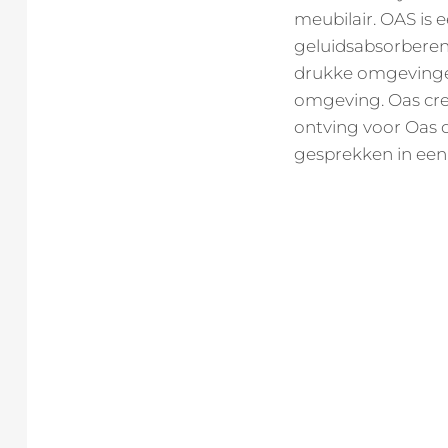
meubilair. OAS is 
geluidsabsorberen
drukke omgevinge
omgeving. Oas cre
ontving voor Oas d
gesprekken in een