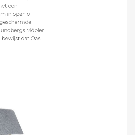
met een
m in open of
afgeschermde
 Lundbergs Möbler
t bewijst dat Oas