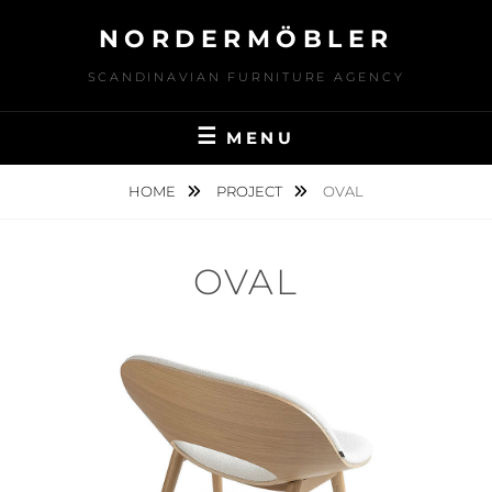
Skip
NORDERMÖBLER
to
content
SCANDINAVIAN FURNITURE AGENCY
MENU
HOME
PROJECT
OVAL
OVAL