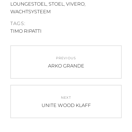
LOUNGESTOEL
,
STOEL
,
VIVERO
,
WACHTSYSTEEM
TAGS:
TIMO RIPATTI
Post
PREVIOUS
navigation
Previous
ARKO GRANDE
post:
NEXT
Next
UNITE WOOD KLAFF
post: