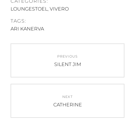
CATEGORIES:
LOUNGESTOEL
,
VIVERO
TAGS:
ARI KANERVA
Post
PREVIOUS
navigation
Previous
SILENT JIM
post:
NEXT
Next
CATHERINE
post: