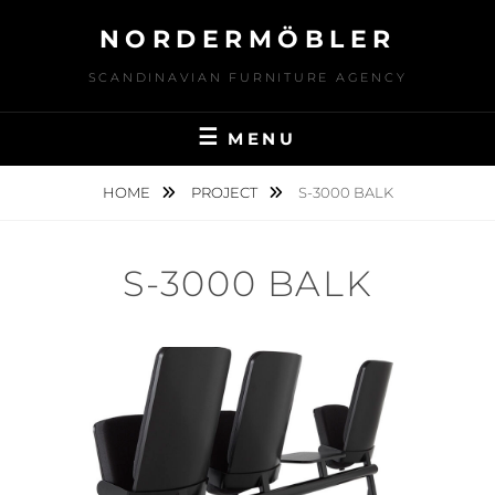
Skip
NORDERMÖBLER
to
content
SCANDINAVIAN FURNITURE AGENCY
MENU
HOME
PROJECT
S-3000 BALK
S-3000 BALK