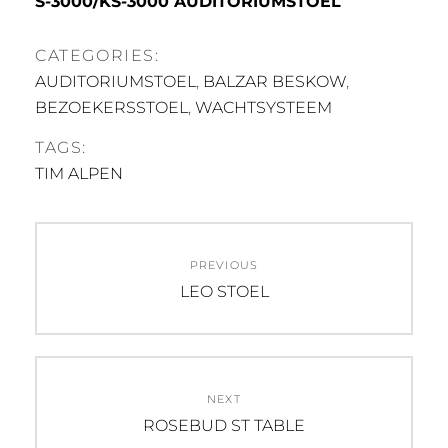
S-3000/KS-3000 AUDITORIUMSTOEL
CATEGORIES:
AUDITORIUMSTOEL
,
BALZAR BESKOW
,
BEZOEKERSSTOEL
,
WACHTSYSTEEM
TAGS:
TIM ALPEN
Post
PREVIOUS
navigation
Previous
LEO STOEL
post:
NEXT
Next
ROSEBUD ST TABLE