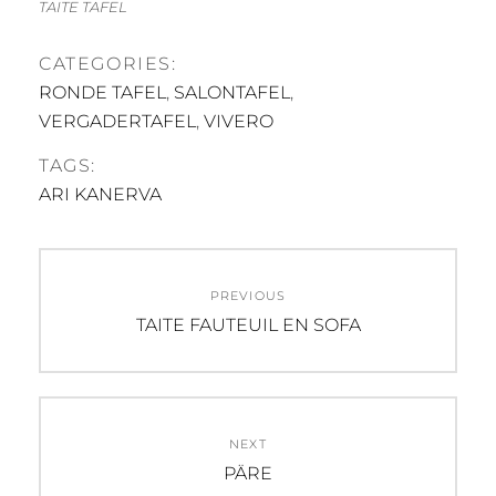
TAITE TAFEL
CATEGORIES:
RONDE TAFEL
,
SALONTAFEL
,
VERGADERTAFEL
,
VIVERO
TAGS:
ARI KANERVA
Post
PREVIOUS
navigation
Previous
TAITE FAUTEUIL EN SOFA
post:
NEXT
Next
PÄRE