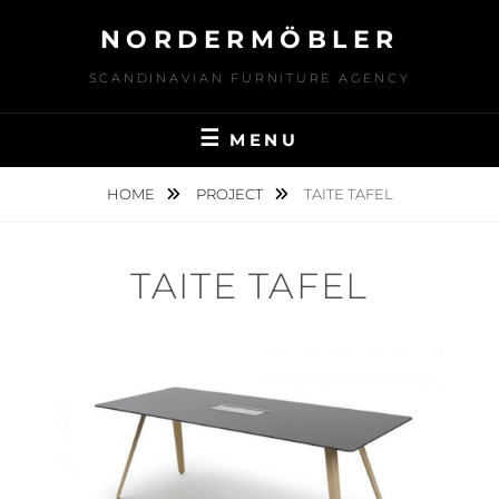
Skip
NORDERMÖBLER
to
content
SCANDINAVIAN FURNITURE AGENCY
MENU
HOME
PROJECT
TAITE TAFEL
TAITE TAFEL