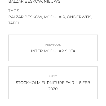
BALZAR BESKOW
,
NIEUWS
TAGS:
BALZAR BESKOW
,
MODULAIR
,
ONDERWIJS
,
TAFEL
Post
PREVIOUS
navigation
Previous
INTER MODULAR SOFA
post:
NEXT
Next
STOCKHOLM FURNITURE FAIR 4-8 FEB
post:
2020