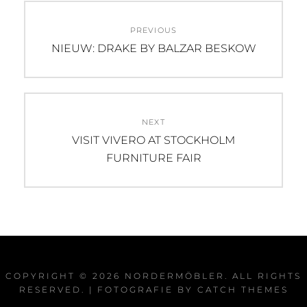
Post
PREVIOUS
navigation
Previous
NIEUW: DRAKE BY BALZAR BESKOW
post:
NEXT
Next
VISIT VIVERO AT STOCKHOLM
post:
FURNITURE FAIR
COPYRIGHT © 2026
NORDERMÖBLER
. ALL RIGHTS
RESERVED. | FOTOGRAFIE BY
CATCH THEMES