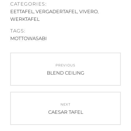
CATEGORIES:
EETTAFEL
,
VERGADERTAFEL
,
VIVERO
,
WERKTAFEL
TAGS:
MOTTOWASABI
Post
PREVIOUS
navigation
Previous
BLEND CEILING
post:
NEXT
Next
CAESAR TAFEL
post: