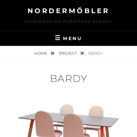
Skip
NORDERMÖBLER
to
content
SCANDINAVIAN FURNITURE AGENCY
MENU
HOME
PROJECT
BARDY
BARDY