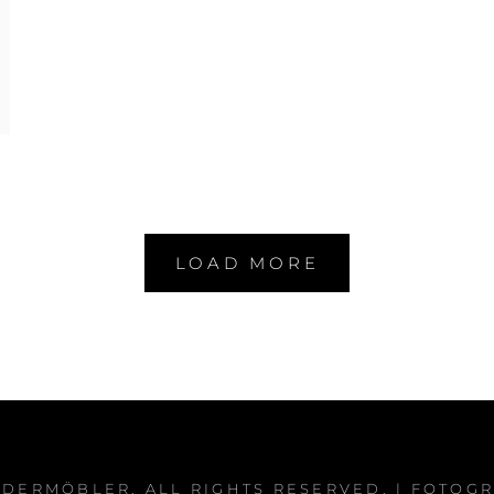
LOAD MORE
RDERMÖBLER
. ALL RIGHTS RESERVED. | FOTOG