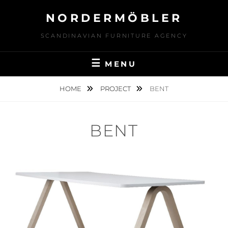
Skip
NORDERMÖBLER
to
content
SCANDINAVIAN FURNITURE AGENCY
MENU
HOME
PROJECT
BENT
BENT