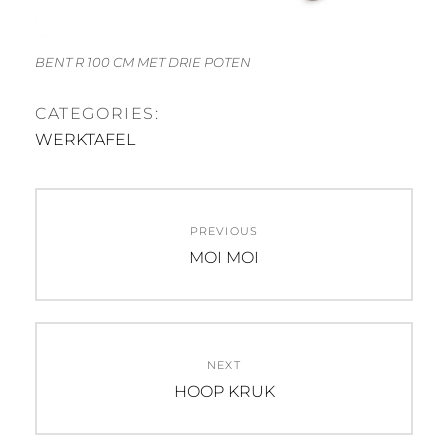
BENT R 100 CM MET DRIE POTEN
CATEGORIES:
WERKTAFEL
Post
PREVIOUS
navigation
Previous
MOI MOI
post:
NEXT
Next
HOOP KRUK
post: