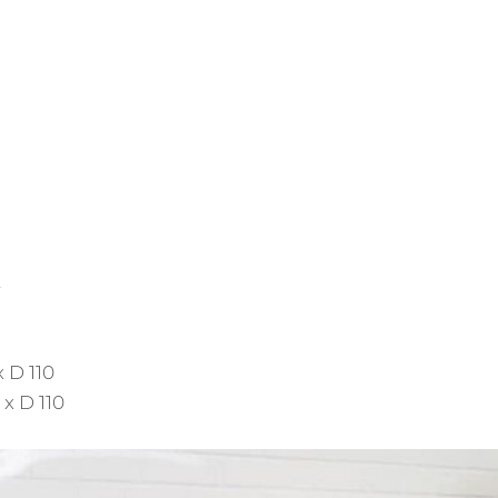
E
x D 110
 x D 110