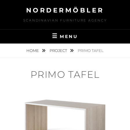
Skip
NORDERMÖBLER
to
content
SCANDINAVIAN FURNITURE AGENCY
MENU
HOME
PROJECT
PRIMO TAFEL
PRIMO TAFEL