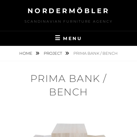
Skip
NORDERMÖBLER
to
content
SCANDINAVIAN FURNITURE AGENCY
MENU
HOME
PROJECT
PRIMA BANK / BENCH
PRIMA BANK /
BENCH