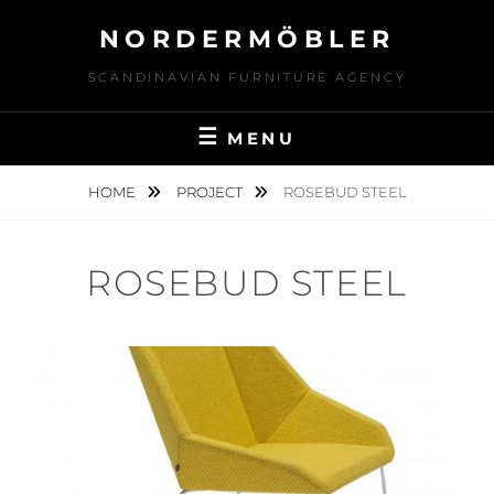
Skip
NORDERMÖBLER
to
content
SCANDINAVIAN FURNITURE AGENCY
MENU
HOME
PROJECT
ROSEBUD STEEL
ROSEBUD STEEL