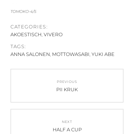
TOMOKO-4/5
CATEGORIES:
AKOESTISCH
,
VIVERO
TAGS:
ANNA SALONEN
,
MOTTOWASABI
,
YUKI ABE
Post
PREVIOUS
navigation
Previous
PII KRUK
post:
NEXT
Next
HALF A CUP