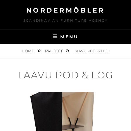
Skip
NORDERMÖBLER
to
content
SCANDINAVIAN FURNITURE AGENCY
MENU
HOME
PROJECT
LAAVU POD & LOG
LAAVU POD & LOG