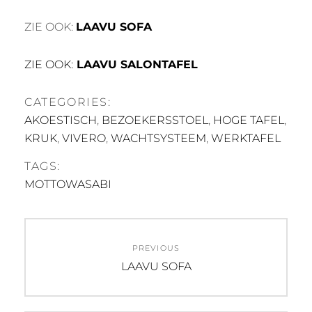
ZIE OOK:
LAAVU SOFA
ZIE OOK:
LAAVU SALONTAFEL
CATEGORIES:
AKOESTISCH
,
BEZOEKERSSTOEL
,
HOGE TAFEL
,
KRUK
,
VIVERO
,
WACHTSYSTEEM
,
WERKTAFEL
TAGS:
MOTTOWASABI
Post
PREVIOUS
navigation
Previous
LAAVU SOFA
post: