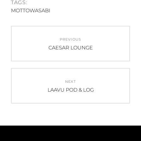
TAGS:
MOTTOWASABI
Post
PREVIOUS
navigation
Previous
CAESAR LOUNGE
post:
NEXT
Next
LAAVU POD & LOG
post: