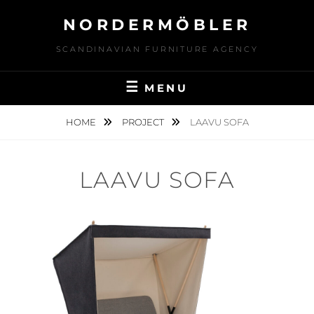
Skip
NORDERMÖBLER
to
content
SCANDINAVIAN FURNITURE AGENCY
MENU
HOME
PROJECT
LAAVU SOFA
LAAVU SOFA