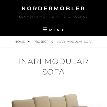
Skip
NORDERMÖBLER
to
content
SCANDINAVIAN FURNITURE AGENCY
MENU
HOME
PROJECT
INARI MODULAR SOFA
INARI MODULAR
SOFA