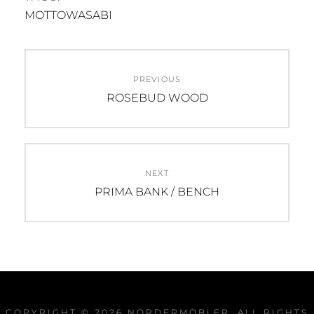
MOTTOWASABI
Post
PREVIOUS
navigation
Previous
ROSEBUD WOOD
post:
NEXT
Next
PRIMA BANK / BENCH
post:
COPYRIGHT © 2026
NORDERMÖBLER
. ALL RIGHTS